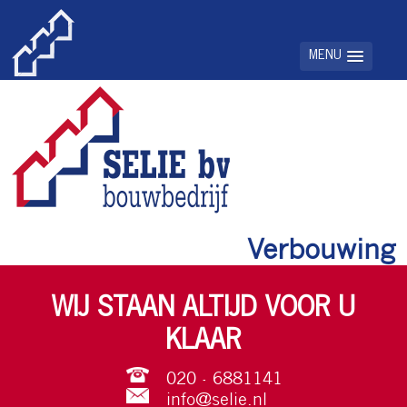
Verbouwing
WIJ STAAN ALTIJD VOOR U
KLAAR
020 - 6881141
info@selie.nl