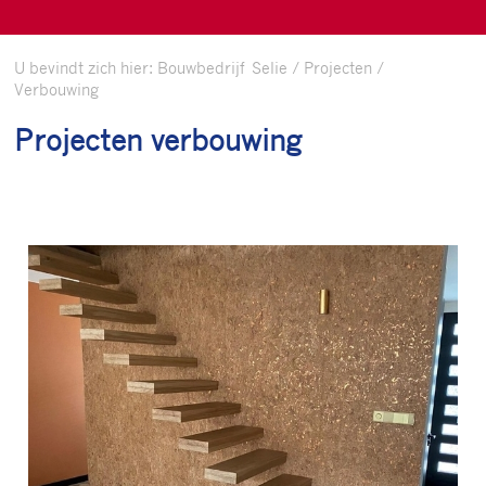
U bevindt zich hier:
Bouwbedrijf Selie
/
Projecten
/
Verbouwing
Projecten verbouwing